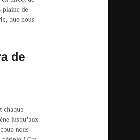
 plaine de
rie, que nous
ra de
nt chaque
scène jusqu’aux
 coup nous
 périple ! Car