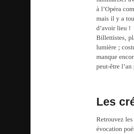
à l’Opéra comm
mais il y a to
d’avoir lieu !
Billettistes, 
lumière ; cost
manque encore 
peut-être l’an
Les cr
Retrouvez les
évocation poét