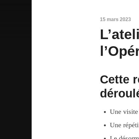
15 mars 2023
L’ate
l’Opé
Cette 
déroul
Une visite
Une répéti
Le désorma