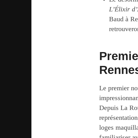
L’Élixir 
Baud à Ren
retrouvero
Premie
Renne
Le premier nou
impressionnan
Depuis La Rot
représentation
loges maquill
familiariser a