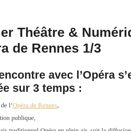
lier Théâtre & Numéri
ra de Rennes 1/3
rencontre avec l’Opéra s’
ée sur 3 temps :
 de l’
Opéra de Rennes
,
tion publique,
is traditionnel Opéra en plein air, soit la diffusion