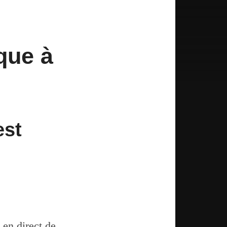
que à
est
 en direct de