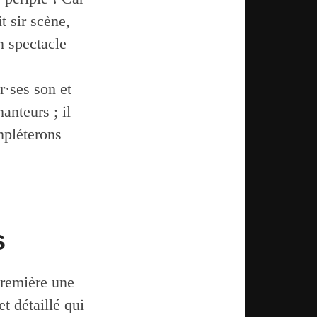
t sir scène,
n spectacle
r·ses son et
anteurs ; il
mpléterons
s
première une
t détaillé qui