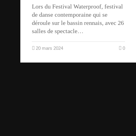
Lors du Festival Waterproof, festival
de danse contemporaine qui se
déroule sur le bassin rennais, avec 26
salles de spectacle…
20 mars 2024
0