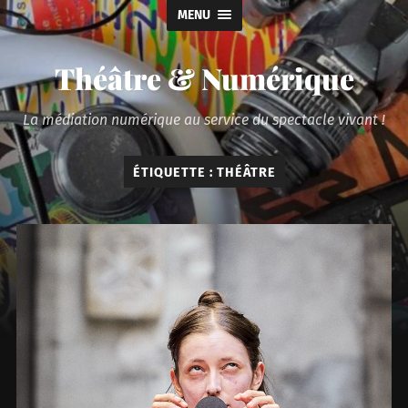
MENU
Théâtre & Numérique
La médiation numérique au service du spectacle vivant !
ÉTIQUETTE :
THÉÂTRE