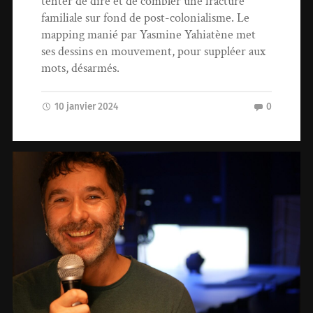
tenter de dire et de combler une fracture
familiale sur fond de post-colonialisme. Le
mapping manié par Yasmine Yahiatène met
ses dessins en mouvement, pour suppléer aux
mots, désarmés.
10 janvier 2024
0