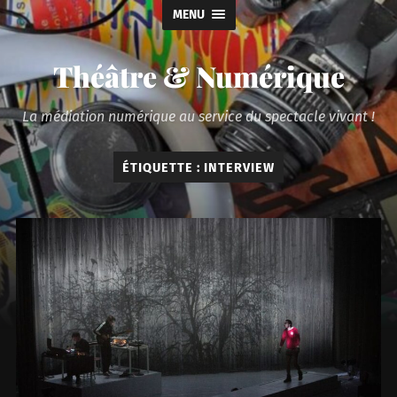
MENU
Théâtre & Numérique
La médiation numérique au service du spectacle vivant !
ÉTIQUETTE :
INTERVIEW