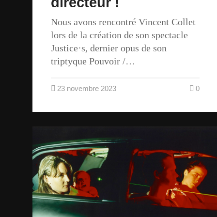
directeur !
Nous avons rencontré Vincent Collet
lors de la création de son spectacle
Justice·s, dernier opus de son
triptyque Pouvoir /…
23 novembre 2023
0